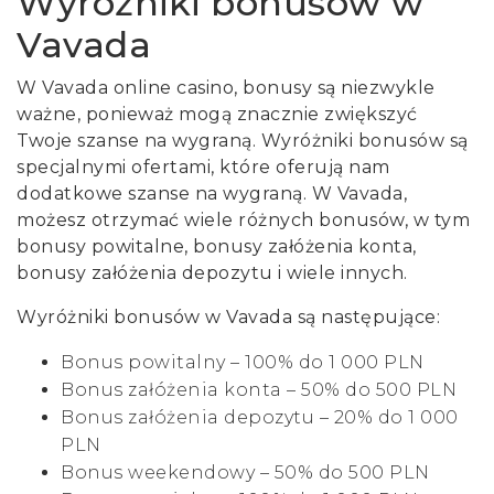
Wyróżniki bonusów w
Vavada
W Vavada online casino, bonusy są niezwykle
ważne, ponieważ mogą znacznie zwiększyć
Twoje szanse na wygraną. Wyróżniki bonusów są
specjalnymi ofertami, które oferują nam
dodatkowe szanse na wygraną. W Vavada,
możesz otrzymać wiele różnych bonusów, w tym
bonusy powitalne, bonusy załóżenia konta,
bonusy załóżenia depozytu i wiele innych.
Wyróżniki bonusów w Vavada są następujące:
Bonus powitalny – 100% do 1 000 PLN
Bonus załóżenia konta – 50% do 500 PLN
Bonus załóżenia depozytu – 20% do 1 000
PLN
Bonus weekendowy – 50% do 500 PLN