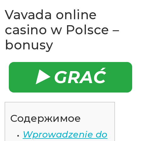
Vavada online
casino w Polsce –
bonusy
▶️ GRAĆ
Содержимое
Wprowadzenie do