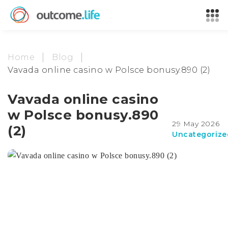
Home
Blog
Vavada online casino w Polsce bonusy.890 (2)
Vavada online casino
w Polsce bonusy.890
29 May 2026
(2)
Uncategorize