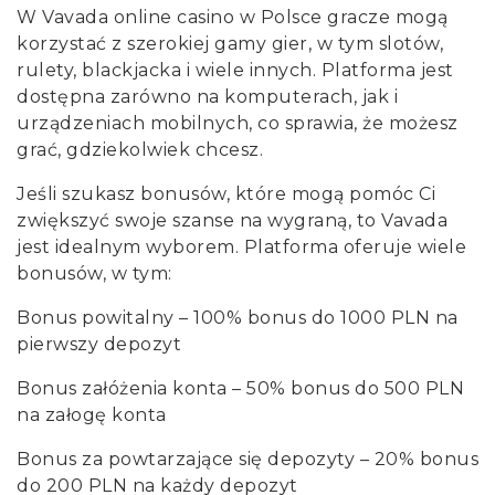
W Vavada online casino w Polsce gracze mogą
korzystać z szerokiej gamy gier, w tym slotów,
rulety, blackjacka i wiele innych. Platforma jest
dostępna zarówno na komputerach, jak i
urządzeniach mobilnych, co sprawia, że możesz
grać, gdziekolwiek chcesz.
Jeśli szukasz bonusów, które mogą pomóc Ci
zwiększyć swoje szanse na wygraną, to Vavada
jest idealnym wyborem. Platforma oferuje wiele
bonusów, w tym:
Bonus powitalny – 100% bonus do 1000 PLN na
pierwszy depozyt
Bonus załóżenia konta – 50% bonus do 500 PLN
na załogę konta
Bonus za powtarzające się depozyty – 20% bonus
do 200 PLN na każdy depozyt