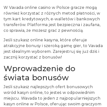
W Vavada online casino w Polsce gracze mogą
również korzystać z różnych metod płatności, w
tym kart kredytowych, e-walletów i bankowych
transferów. Platforma jest bezpieczna i zaufana,
co sprawia, że możesz grać z pewnością.
Jeśli szukasz online kasyna, które oferuje
atrakcyjne bonusy i szeroką gamę gier, to Vavada
jest idealnym wyborem. Zarejestruj się już dziś i
zacznij korzystać z bonusów!
Wprowadzenie do
świata bonusów
Jeśli szukasz najlepszych ofert bonusowych
wśród kasyn online, to jesteś w odpowiednim
miejscu. Wavada to jeden z najpopularniejszych
kasyn online w Polsce, oferując swoim graczyom