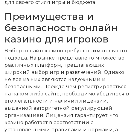
для своего стиля игры и бюджета.
Преимущества и
безопасность онлайн
казино для игроков
Выбор онлайн казино требует внимательного
подхода. На рынке представлено множество
различных платформ, предлагающих
широкий выбор игр и развлечений. Однако
не все из них являются надежными и
безопасными. Прежде чем регистрироваться
на каком-либо сайте, необходимо убедиться в
его легальности и наличии лицензии,
выданной авторитетной регулирующей
организацией. Лицензия гарантирует, что
казино работает в соответствии с
установленными правилами и нормами, а