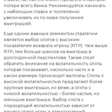
потере всего банка. Рекомендуется начинать
с небольших ставок и постепенно
увеличивать их по мере получения
выигрышей.
Еще одним важным элементом стратегии
является выбор слотов с высоким
показателем возврата игроку (RTP). Чем выше
RTP, тем больше шансов на выигрыш в
долгосрочной перспективе. Также стоит
обратить внимание на волатильность слота,
которая показывает, насколько часто и в
каком размере происходят выплаты. Слоты с
высокой волатильностью предлагают более
крупные выигрыши, но реже, а слоты с
низкой волатильностью – более частые, но
меньшие выигрыши. Выбор слота с
подходящей волатильностью зависит от
вашего стиля игры и предпочтений.