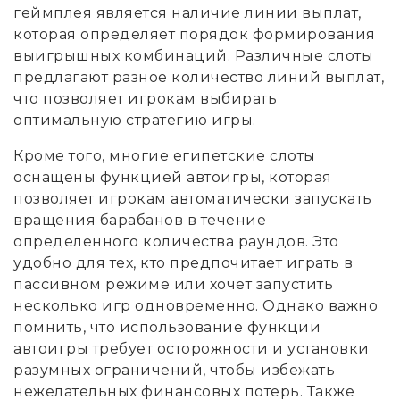
геймплея является наличие линии выплат,
которая определяет порядок формирования
выигрышных комбинаций. Различные слоты
предлагают разное количество линий выплат,
что позволяет игрокам выбирать
оптимальную стратегию игры.
Кроме того, многие египетские слоты
оснащены функцией автоигры, которая
позволяет игрокам автоматически запускать
вращения барабанов в течение
определенного количества раундов. Это
удобно для тех, кто предпочитает играть в
пассивном режиме или хочет запустить
несколько игр одновременно. Однако важно
помнить, что использование функции
автоигры требует осторожности и установки
разумных ограничений, чтобы избежать
нежелательных финансовых потерь. Также