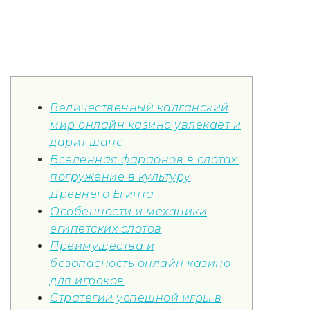
Величественный калганский
мир онлайн казино увлекает и
дарит шанс
Вселенная фараонов в слотах:
погружение в культуру
Древнего Египта
Особенности и механики
египетских слотов
Преимущества и
безопасность онлайн казино
для игроков
Стратегии успешной игры в