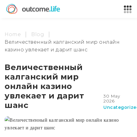
Home
Blog
Величественный калганский мир онлайн
казино увлекает и дарит шанс
Величественный
калганский мир
онлайн казино
увлекает и дарит
30 May
2026
шанс
Uncategorize