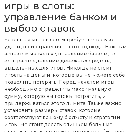
игры в слоты:
управление банком и
выбор ставок
Успешная игра в слоты требует не только
удачи, но и стратегического подхода. Важным
аспектом является управление банком, то
есть распределение денежных средств,
выделенных для игры. Никогда не стоит
играть на деньги, которые вы не можете себе
позволить потерять. Перед началом игры
необходимо определить максимальную
сумму, которую вы готовы потратить, и
придерживаться этого лимита. Также важно
установить размеры ставок, которые
соответствуют вашему бюджету и стратегии
игры. Не стоит делать слишком большие
ставки, так как это может привести к быстрой