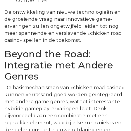
competities
De ontwikkeling van nieuwe technologieën en
de groeiende vraag naar innovatieve game-
ervaringen zullen ongetwijfeld leiden tot nog
meer spannende en verslavende «chicken road
casino» spellen in de toekomst.
Beyond the Road:
Integratie met Andere
Genres
De basismechanismen van «chicken road casino»
kunnen verrassend goed worden geïntegreerd
met andere game genres, wat tot interessante
hybride gameplay-ervaringen leidt. Denk
bijvoorbeeld aan een combinatie met een
roguelike element, waarbij elke run uniek is en
de speler constant nieuwe uitdagingen en