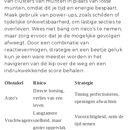
van clusters van munten in plaats van losse
munten, omdat dit je tijd en energie bespaart.
Maak gebruik van power-ups, zoals schilden of
tijdelijke onkwetsbaarheid, om lastige secties te
overleven. Wees niet bang om risico's te nemen,
maar zorg ervoor dat je de mogelijke gevolgen
afweegt. Door een combinatie van
reactievermogen, strategie en een beetje geluk
kun je een ware meester worden in het
navigeren van de kip over de weg en een
indrukwekkende score behalen.
Obstakel
Risico
Strategie
Directe botsing,
Timing perfectioneren,
Auto's
verlies van een
openingen afwachten
leven
Langzamere
Voorzichtigheid, ruim de
Vrachtwagens
snelheid, maar
tijd nemen
groter oppervlak