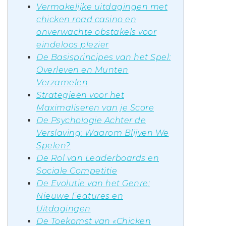
Vermakelijke uitdagingen met
chicken road casino en
onverwachte obstakels voor
eindeloos plezier
De Basisprincipes van het Spel:
Overleven en Munten
Verzamelen
Strategieën voor het
Maximaliseren van je Score
De Psychologie Achter de
Verslaving: Waarom Blijven We
Spelen?
De Rol van Leaderboards en
Sociale Competitie
De Evolutie van het Genre:
Nieuwe Features en
Uitdagingen
De Toekomst van «Chicken