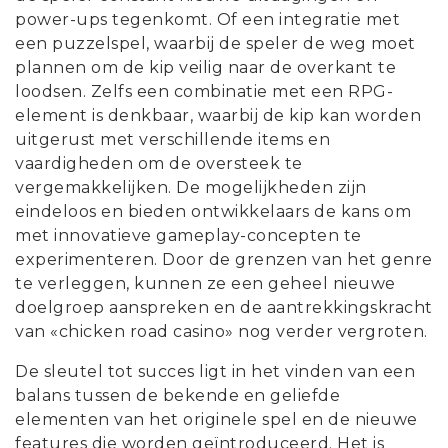
power-ups tegenkomt. Of een integratie met
een puzzelspel, waarbij de speler de weg moet
plannen om de kip veilig naar de overkant te
loodsen. Zelfs een combinatie met een RPG-
element is denkbaar, waarbij de kip kan worden
uitgerust met verschillende items en
vaardigheden om de oversteek te
vergemakkelijken. De mogelijkheden zijn
eindeloos en bieden ontwikkelaars de kans om
met innovatieve gameplay-concepten te
experimenteren. Door de grenzen van het genre
te verleggen, kunnen ze een geheel nieuwe
doelgroep aanspreken en de aantrekkingskracht
van «chicken road casino» nog verder vergroten.
De sleutel tot succes ligt in het vinden van een
balans tussen de bekende en geliefde
elementen van het originele spel en de nieuwe
features die worden geïntroduceerd. Het is