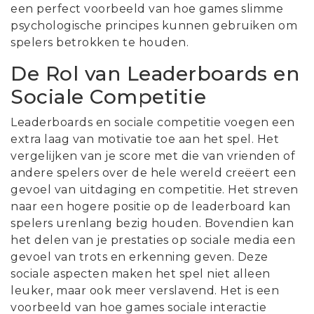
een perfect voorbeeld van hoe games slimme
psychologische principes kunnen gebruiken om
spelers betrokken te houden.
De Rol van Leaderboards en
Sociale Competitie
Leaderboards en sociale competitie voegen een
extra laag van motivatie toe aan het spel. Het
vergelijken van je score met die van vrienden of
andere spelers over de hele wereld creëert een
gevoel van uitdaging en competitie. Het streven
naar een hogere positie op de leaderboard kan
spelers urenlang bezig houden. Bovendien kan
het delen van je prestaties op sociale media een
gevoel van trots en erkenning geven. Deze
sociale aspecten maken het spel niet alleen
leuker, maar ook meer verslavend. Het is een
voorbeeld van hoe games sociale interactie