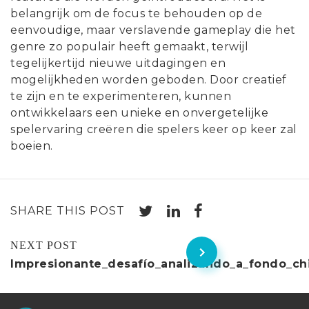
belangrijk om de focus te behouden op de
eenvoudige, maar verslavende gameplay die het
genre zo populair heeft gemaakt, terwijl
tegelijkertijd nieuwe uitdagingen en
mogelijkheden worden geboden. Door creatief
te zijn en te experimenteren, kunnen
ontwikkelaars een unieke en onvergetelijke
spelervaring creëren die spelers keer op keer zal
boeien.
SHARE THIS POST
NEXT POST
Impresionante_desafío_analizando_a_fondo_ch