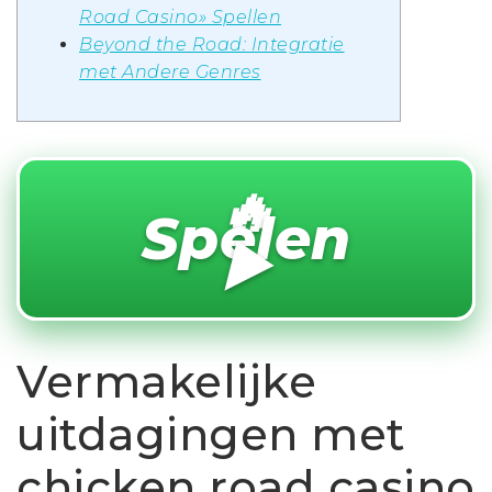
Road Casino» Spellen
Beyond the Road: Integratie
met Andere Genres
🔥
Spelen
▶️
Vermakelijke
uitdagingen met
chicken road casino