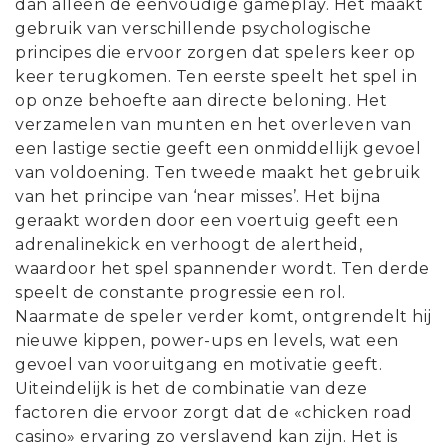
dan alleen de eenvoudige gameplay. Het maakt
gebruik van verschillende psychologische
principes die ervoor zorgen dat spelers keer op
keer terugkomen. Ten eerste speelt het spel in
op onze behoefte aan directe beloning. Het
verzamelen van munten en het overleven van
een lastige sectie geeft een onmiddellijk gevoel
van voldoening. Ten tweede maakt het gebruik
van het principe van ‘near misses’. Het bijna
geraakt worden door een voertuig geeft een
adrenalinekick en verhoogt de alertheid,
waardoor het spel spannender wordt. Ten derde
speelt de constante progressie een rol.
Naarmate de speler verder komt, ontgrendelt hij
nieuwe kippen, power-ups en levels, wat een
gevoel van vooruitgang en motivatie geeft.
Uiteindelijk is het de combinatie van deze
factoren die ervoor zorgt dat de «chicken road
casino» ervaring zo verslavend kan zijn. Het is