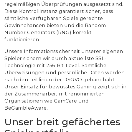
regelmäßigen Überprüfungen ausgesetzt sind.
Diese Kontrollinstanz garantiert sicher, dass
sämtliche verfügbaren Spiele gerechte
Gewinnchancen bieten und die Random
Number Generators (RNG) korrekt
funktionieren.
Unsere Informationssicherheit unserer eigenen
Spieler sichern wir durch aktuellste SSL-
Technologie mit 256-Bit-Level. Sämtliche
Überweisungen und persönliche Daten werden
nach den Leitlinien der DSGVO gehandhabt.
Unser Einsatz für bewusstes Gaming zeigt sich in
der Zusammenarbeit mit renommierten
Organisationen wie GamCare und
BeGambleAware.
Unser breit gefächertes