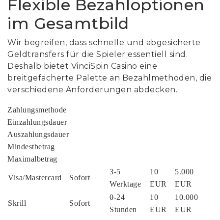
Flexible Bezahloptionen
im Gesamtbild
Wir begreifen, dass schnelle und abgesicherte
Geldtransfers für die Spieler essentiell sind.
Deshalb bietet VinciSpin Casino eine
breitgefächerte Palette an Bezahlmethoden, die
verschiedene Anforderungen abdecken.
Zahlungsmethode
Einzahlungsdauer
Auszahlungsdauer
Mindestbetrag
Maximalbetrag
3-5
10
5.000
Visa/Mastercard
Sofort
Werktage
EUR
EUR
0-24
10
10.000
Skrill
Sofort
Stunden
EUR
EUR