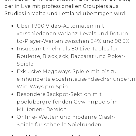
der in Live mit professionellen Croupiers aus
Studios in Malta und Lettland übertragen wird.
Über 1.900 Video-Automaten mit
verschiedenen Varianz-Levels und Return-
to-Player-Werten zwischen 94% und 98,5%
Insgesamt mehr als 80 Live-Tables für
Roulette, Blackjack, Baccarat und Poker-
Spiele
Exklusive Megaways-Spiele mit bis zu
einhundertsiebzehntausendsechshundertn
Win-Ways pro Spin
Besondere Jackpot-Sektion mit
poolübergreifenden Gewinnpools im
Millionen- Bereich
Online- Wetten und moderne Crash-
Spiele für schnelle Spielrunden