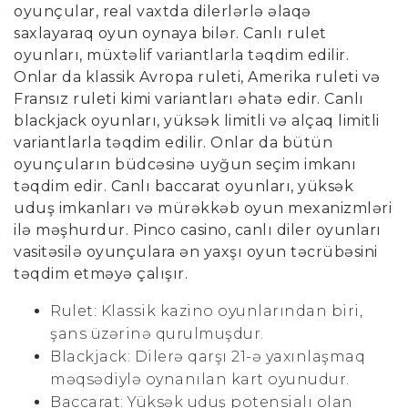
oyunçular, real vaxtda dilerlərlə əlaqə
saxlayaraq oyun oynaya bilər. Canlı rulet
oyunları, müxtəlif variantlarla təqdim edilir.
Onlar da klassik Avropa ruleti, Amerika ruleti və
Fransız ruleti kimi variantları əhatə edir. Canlı
blackjack oyunları, yüksək limitli və alçaq limitli
variantlarla təqdim edilir. Onlar da bütün
oyunçuların büdcəsinə uyğun seçim imkanı
təqdim edir. Canlı baccarat oyunları, yüksək
uduş imkanları və mürəkkəb oyun mexanizmləri
ilə məşhurdur. Pinco casino, canlı diler oyunları
vasitəsilə oyunçulara ən yaxşı oyun təcrübəsini
təqdim etməyə çalışır.
Rulet: Klassik kazino oyunlarından biri,
şans üzərinə qurulmuşdur.
Blackjack: Dilerə qarşı 21-ə yaxınlaşmaq
məqsədiylə oynanılan kart oyunudur.
Baccarat: Yüksək uduş potensialı olan