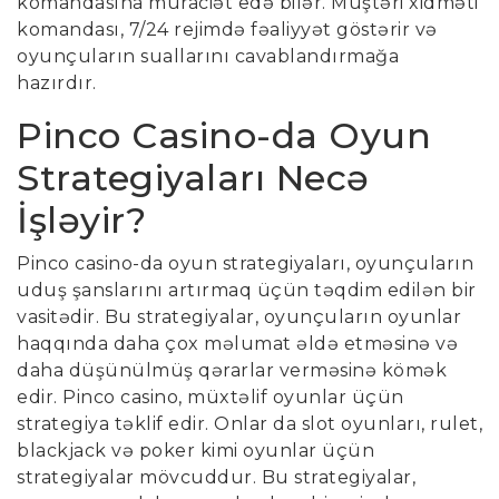
komandasına müraciət edə bilər. Müştəri xidməti
komandası, 7/24 rejimdə fəaliyyət göstərir və
oyunçuların suallarını cavablandırmağa
hazırdır.
Pinco Casino-da Oyun
Strategiyaları Necə
İşləyir?
Pinco casino-da oyun strategiyaları, oyunçuların
uduş şanslarını artırmaq üçün təqdim edilən bir
vasitədir. Bu strategiyalar, oyunçuların oyunlar
haqqında daha çox məlumat əldə etməsinə və
daha düşünülmüş qərarlar verməsinə kömək
edir. Pinco casino, müxtəlif oyunlar üçün
strategiya təklif edir. Onlar da slot oyunları, rulet,
blackjack və poker kimi oyunlar üçün
strategiyalar mövcuddur. Bu strategiyalar,