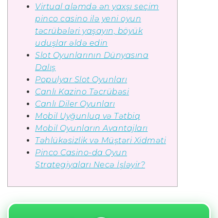
Virtual aləmdə ən yaxşı seçim
pinco casino ilə yeni oyun
təcrübələri yaşayın, böyük
uduşlar əldə edin
Slot Oyunlarının Dünyasına
Dalış
Populyar Slot Oyunları
Canlı Kazino Təcrübəsi
Canlı Diler Oyunları
Mobil Uyğunluq və Tətbiq
Mobil Oyunların Avantajları
Təhlükəsizlik və Müştəri Xidməti
Pinco Casino-da Oyun
Strategiyaları Necə İşləyir?