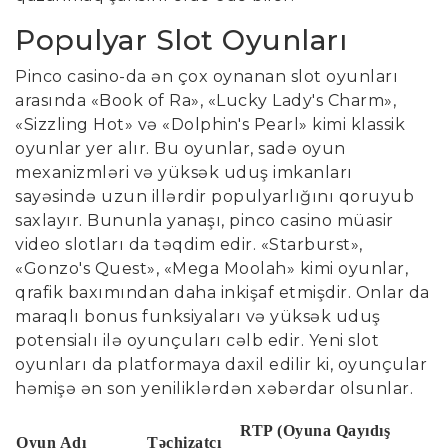
Populyar Slot Oyunları
Pinco casino-da ən çox oynanan slot oyunları
arasında «Book of Ra», «Lucky Lady's Charm»,
«Sizzling Hot» və «Dolphin's Pearl» kimi klassik
oyunlar yer alır. Bu oyunlar, sadə oyun
mexanizmləri və yüksək uduş imkanları
sayəsində uzun illərdir populyarlığını qoruyub
saxlayır. Bununla yanaşı, pinco casino müasir
video slotları da təqdim edir. «Starburst»,
«Gonzo's Quest», «Mega Moolah» kimi oyunlar,
qrafik baxımından daha inkişaf etmişdir. Onlar da
maraqlı bonus funksiyaları və yüksək uduş
potensialı ilə oyunçuları cəlb edir. Yeni slot
oyunları da platformaya daxil edilir ki, oyunçular
həmişə ən son yeniliklərdən xəbərdar olsunlar.
RTP (Oyuna Qayıdış
Oyun Adı
Təchizatçı