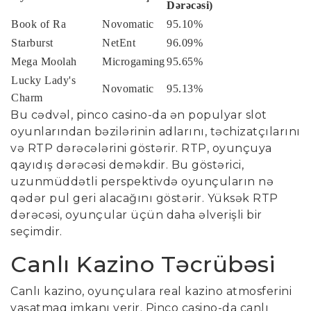
Dərəcəsi)
Book of Ra
Novomatic
95.10%
Starburst
NetEnt
96.09%
Mega Moolah
Microgaming
95.65%
Lucky Lady's
Novomatic
95.13%
Charm
Bu cədvəl, pinco casino-da ən populyar slot
oyunlarından bəzilərinin adlarını, təchizatçılarını
və RTP dərəcələrini göstərir. RTP, oyunçuya
qayıdış dərəcəsi deməkdir. Bu göstərici,
uzunmüddətli perspektivdə oyunçuların nə
qədər pul geri alacağını göstərir. Yüksək RTP
dərəcəsi, oyunçular üçün daha əlverişli bir
seçimdir.
Canlı Kazino Təcrübəsi
Canlı kazino, oyunçulara real kazino atmosferini
yaşatmaq imkanı verir. Pinco casino-da canlı