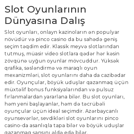
Slot Oyunlarının
Dünyasına Dalış
Slot oyunları, onlayn kazinoların ən populyar
növüdür və pinco casino da bu sahədə geniş
seçim təqdim edir. Klassik meyvə slotlarından
tutmuş, müasir video slotlara qədər hər kəsin
zövqünə uyğun oyunlar mövcuddur. Yüksək
qrafika, səsləndirmə və maraqlı oyun
mexanizmləri, slot oyunlarını daha da cazibədar
edir. Oyunçular, böyük uduşlar qazanmaq üçün
müxtəlif bonus funksiyalarından və pulsuz
fırlanmalardan yararlana bilər. Bu slot oyunları,
həm yeni başlayanlar, həm də təcrübəli
oyunçular üçün ideal seçimdir. Azərbaycanlı
oyunsevərlər, sevdikləri slot oyunlarını pinco
casino-da asanlıqla tapa bilər və böyük uduşlar
qazanmaq şansını əldə edə bilər.