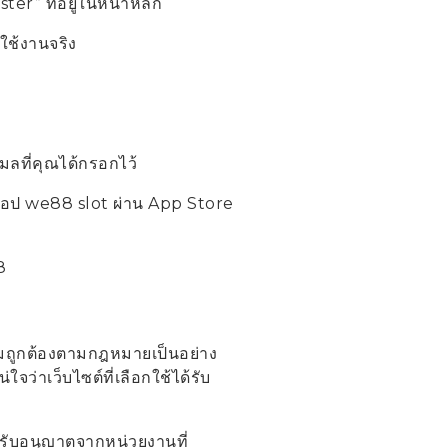
ter” ที่อยู่ในหน้าหลัก
่ใช้งานจริง
มลที่คุณได้กรอกไว้
แอป we88 slot ผ่าน App Store
8
มถูกต้องตามกฎหมายเป็นอย่าง
่าเว็บไซต์ที่เลือกใช้ได้รับ
รับอนุญาตจากหน่วยงานที่