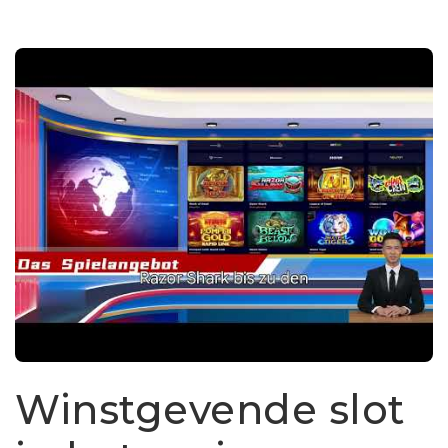
Winstgevende slot