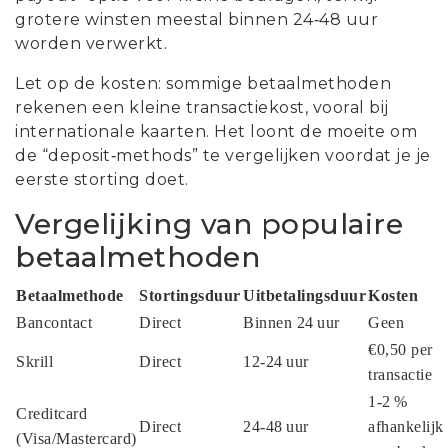
grotere winsten meestal binnen 24‑48 uur
worden verwerkt.
Let op de kosten: sommige betaalmethoden
rekenen een kleine transactiekost, vooral bij
internationale kaarten. Het loont de moeite om
de “deposit‑methods” te vergelijken voordat je je
eerste storting doet.
Vergelijking van populaire
betaalmethoden
Betaalmethode
Stortingsduur
Uitbetalingsduur
Kosten
Bancontact
Direct
Binnen 24 uur
Geen
€0,50 per
Skrill
Direct
12‑24 uur
transactie
1‑2 %
Creditcard
Direct
24‑48 uur
afhankelijk
(Visa/Mastercard)