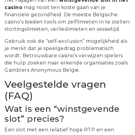
Het najagen van een
winstgevende slot in het
casino
mag nooit ten koste gaan van je
financiële gezondheid. De meeste Belgische
casino’s bieden tools om zelflimieten in te stellen:
stortingslimieten, verlieslimieten en sessietijd.
Gebruik ook de “self‑exclusion” mogelijkheid als
je merkt dat je speelgedrag problematisch
wordt. Betrouwbare casino’s verwijzen spelers
die hulp zoeken naar erkende organisaties zoals
Gamblers Anonymous België.
Veelgestelde vragen
(FAQ)
Wat is een “winstgevende
slot” precies?
Een slot met een relatief hoge RTP en een