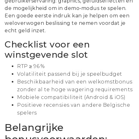
gebruikerservaring: graphics, geluidseffecten en
de mogelijkheid om in demo‑modus te spelen.
Een goede eerste indruk kan je helpen om een
weloverwogen beslissing te nemen voordat je
echt geld inzet.
Checklist voor een
winstgevende slot
RTP ≥ 96 %
Volatiliteit passend bij je speelbudget
Beschikbaarheid van een welkomstbonus
zonder al te hoge wagering requirements
Mobiele compatibiliteit (Android & iOS)
Positieve recensies van andere Belgische
spelers
Belangrijke