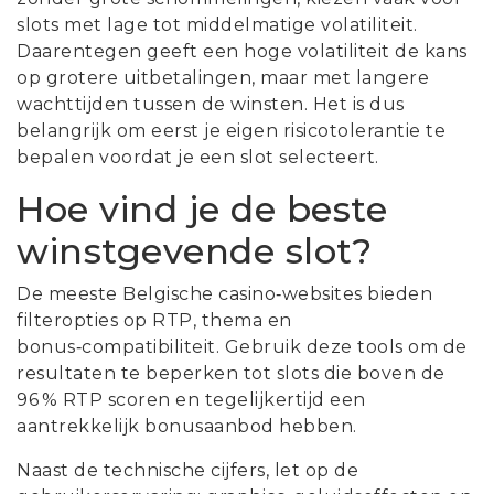
slots met lage tot middelmatige volatiliteit.
Daarentegen geeft een hoge volatiliteit de kans
op grotere uitbetalingen, maar met langere
wachttijden tussen de winsten. Het is dus
belangrijk om eerst je eigen risicotolerantie te
bepalen voordat je een slot selecteert.
Hoe vind je de beste
winstgevende slot?
De meeste Belgische casino‑websites bieden
filteropties op RTP, thema en
bonus‑compatibiliteit. Gebruik deze tools om de
resultaten te beperken tot slots die boven de
96 % RTP scoren en tegelijkertijd een
aantrekkelijk bonusaanbod hebben.
Naast de technische cijfers, let op de