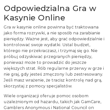
Odpowiedzialna Gra w
Kasynie Online
Gra w kasynie online powinna być traktowana
jako forma rozrywki, a nie sposób na zarabianie
pieniędzy. Ważne jest, aby grać odpowiedzialnie i
kontrolować swoje wydatki. Ustal budżet,
którego nie przekraczasz, i trzymaj się go. Nie
próbuj odzyskiwać przegranych pieniędzy,
ponieważ może to prowadzić do jeszcze
większych strat. Rób regularne przerwy w grze i
nie graj, gdy jesteś zmęczony lub zestresowany.
Jeśli masz wrażenie, że tracisz kontrolę nad grą,
skorzystaj z pomocy specjalistów.
Wiele organizacji oferuje pomoc osobom
uzależnionym od hazardu, takich jak GamCare,
Gamblers Anonymous i National Council on