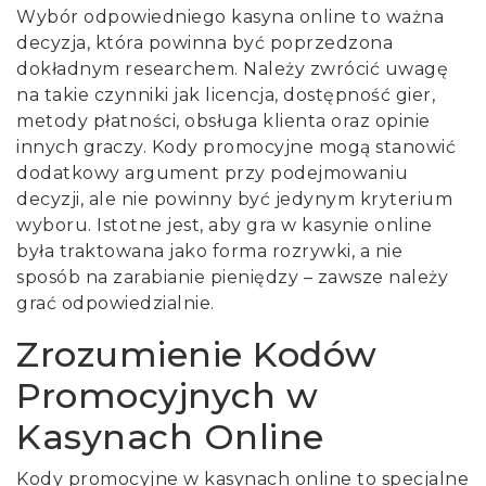
Wybór odpowiedniego kasyna online to ważna
decyzja, która powinna być poprzedzona
dokładnym researchem. Należy zwrócić uwagę
na takie czynniki jak licencja, dostępność gier,
metody płatności, obsługa klienta oraz opinie
innych graczy. Kody promocyjne mogą stanowić
dodatkowy argument przy podejmowaniu
decyzji, ale nie powinny być jedynym kryterium
wyboru. Istotne jest, aby gra w kasynie online
była traktowana jako forma rozrywki, a nie
sposób na zarabianie pieniędzy – zawsze należy
grać odpowiedzialnie.
Zrozumienie Kodów
Promocyjnych w
Kasynach Online
Kody promocyjne w kasynach online to specjalne