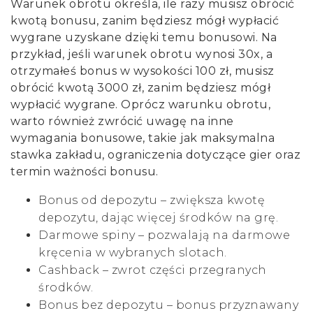
Warunek obrotu określa, ile razy musisz obrócić
kwotą bonusu, zanim będziesz mógł wypłacić
wygrane uzyskane dzięki temu bonusowi. Na
przykład, jeśli warunek obrotu wynosi 30x, a
otrzymałeś bonus w wysokości 100 zł, musisz
obrócić kwotą 3000 zł, zanim będziesz mógł
wypłacić wygrane. Oprócz warunku obrotu,
warto również zwrócić uwagę na inne
wymagania bonusowe, takie jak maksymalna
stawka zakładu, ograniczenia dotyczące gier oraz
termin ważności bonusu.
Bonus od depozytu – zwiększa kwotę
depozytu, dając więcej środków na grę.
Darmowe spiny – pozwalają na darmowe
kręcenia w wybranych slotach.
Cashback – zwrot części przegranych
środków.
Bonus bez depozytu – bonus przyznawany