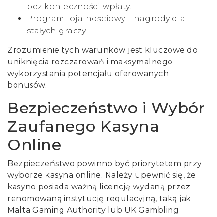
bez konieczności wpłaty.
Program lojalnościowy – nagrody dla
stałych graczy.
Zrozumienie tych warunków jest kluczowe do
uniknięcia rozczarowań i maksymalnego
wykorzystania potencjału oferowanych
bonusów.
Bezpieczeństwo i Wybór
Zaufanego Kasyna
Online
Bezpieczeństwo powinno być priorytetem przy
wyborze kasyna online. Należy upewnić się, że
kasyno posiada ważną licencję wydaną przez
renomowaną instytucję regulacyjną, taką jak
Malta Gaming Authority lub UK Gambling