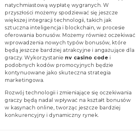
natychmiastową wypłatę wygranych. W
przyszłości możemy spodziewać się jeszcze
większej integracji technologii, takich jak
sztuczna inteligencja i blockchain, w procesie
oferowania bonusów. Możemy również oczekiwać
wprowadzenia nowych typów bonusów, które
będą jeszcze bardziej atrakcyjne i angażujące dla
graczy. Wykorzystanie
nv casino code
i
podobnych kodów promocyjnych będzie
kontynuowane jako skuteczna strategia
marketingowa.
Rozwój technologii i zmieniające się oczekiwania
graczy będą nadal wpływać na kształt bonusów
w kasynach online, tworząc jeszcze bardziej
konkurencyjny i dynamiczny rynek.