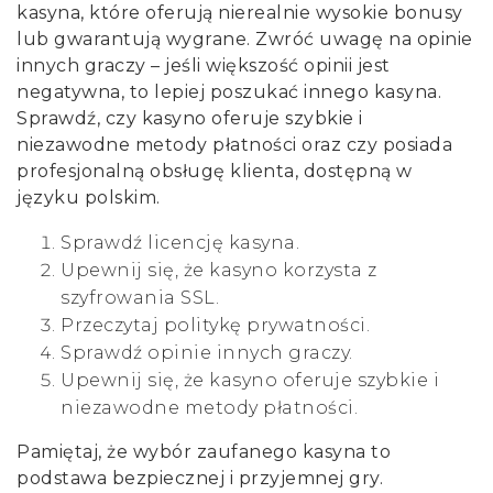
kasyna, które oferują nierealnie wysokie bonusy
lub gwarantują wygrane. Zwróć uwagę na opinie
innych graczy – jeśli większość opinii jest
negatywna, to lepiej poszukać innego kasyna.
Sprawdź, czy kasyno oferuje szybkie i
niezawodne metody płatności oraz czy posiada
profesjonalną obsługę klienta, dostępną w
języku polskim.
Sprawdź licencję kasyna.
Upewnij się, że kasyno korzysta z
szyfrowania SSL.
Przeczytaj politykę prywatności.
Sprawdź opinie innych graczy.
Upewnij się, że kasyno oferuje szybkie i
niezawodne metody płatności.
Pamiętaj, że wybór zaufanego kasyna to
podstawa bezpiecznej i przyjemnej gry.