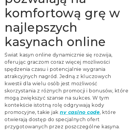
komfortową grę w
najlepszych
kasynach online
Świat kasyn online dynamicznie się rozwija,
oferując graczom coraz więcej możliwości
spędzenia czasu i potencjalnie wygrania
atrakcyjnych nagród. Jedną z kluczowych
kwestii dla wielu osób jest możliwość
skorzystania z różnych promocji i bonusów, które
mogą zwiększyć szanse na sukces. W tym
kontekście istotną rolę odgrywają kody
promocyjne, takie jak
nv casino code
, które
otwierają dostęp do specjalnych ofert
przygotowanych przez poszczególne kasyna.