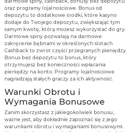
darmowe spiny, cashback, bonusy bez depozytu
oraz programy lojalnościowe. Bonus od
depozytu to dodatkowe środki, które kasyno
dodaje do Twojego depozytu, zwiększając tym
samym kwotę, którą możesz wykorzystać do gry.
Darmowe spiny pozwalają na darmowe
zakręcenie bębnami w określonych slotach.
Cashback to zwrot części przegranych pieniędzy.
Bonus bez depozytu to bonus, który
otrzymujesz bez konieczności wpłacania
pieniędzy na konto. Programy lojalnościowe
nagradzają stałych graczy za ich aktywność.
Warunki Obrotu i
Wymagania Bonusowe
Zanim skorzystasz z jakiegokolwiek bonusu,
ważne jest, aby dokładnie zapoznać się z jego
warunkami obrotu i wymaganiami bonusowymi.