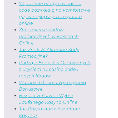
Wspaniałe oferty i nv casino
code pozwalają na komfortową
grę w najlepszych kasynach
online
Zrozumienie Kodów
Promocyjnych w Kasynach
Online
Jak Znaleźć Aktualne Kody
Promocyjne?
Rodzaje Bonusów Oferowanych
z Użyciem nv casino code i
Innych Kodów
Warunki Obrotu i Wymagania
Bonusowe
Bezpieczeństwo i Wybór
Zaufanego Kasyna Online
Jak Rozpoznać Niezaufane
Kasyno?