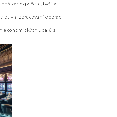
upeň zabezpečení, byť jsou
perativní zpracování operací
ých ekonomických údajů s