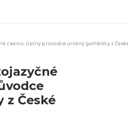
né casino: Úplný průvodce určený gambléry z Česk
zojazyčné
růvodce
 z České