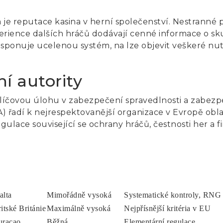
e reputace kasina v herní společenství. Nestranné
erience dalších hráčů dodávají cenné informace o sk
sponuje ucelenou systém, na lze objevit veškeré nu
ní autority
klíčovou úlohu v zabezpečení spravedlnosti a zabez
 řadí k nejrespektovanější organizace v Evropě oblas
gulace související se ochrany hráčů, čestnosti her a f
alta
Mimořádně vysoká
Systematické kontroly, RNG
itské Británie
Maximálně vysoká
Nejpřísnější kritéria v EU
uracao
Běžná
Elementární regulace