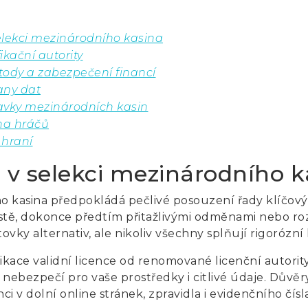
elekci mezinárodního kasina
ikační autority
ody a zabezpečení financí
any dat
avky mezinárodních kasin
na hráčů
 hraní
ia v selekci mezinárodního 
ho kasina předpokládá pečlivé posouzení řady klíčov
stě, dokonce předtím přitažlivými odměnami nebo ro
ovky alternativ, ale nikoliv všechny splňují rigorózní
kace validní licence od renomované licenční autority.
é nebezpečí pro vaše prostředky i citlivé údaje. Dův
enci v dolní online stránek, zpravidla i evidenčního čí