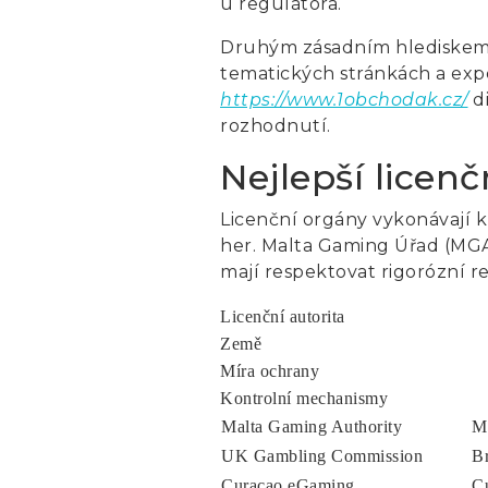
u regulátora.
Druhým zásadním hlediskem j
tematických stránkách a exp
https://www.1obchodak.cz/
di
rozhodnutí.
Nejlepší licenč
Licenční orgány vykonávají 
her. Malta Gaming Úřad (MGA)
mají respektovat rigorózní re
Licenční autorita
Země
Míra ochrany
Kontrolní mechanismy
Malta Gaming Authority
M
UK Gambling Commission
Br
Curacao eGaming
C