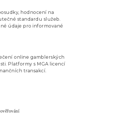
 posudky, hodnocení na
utečné standardu služeb.
tné údaje pro informované
pečení online gamblerských
ti. Platformy s MGA licencí
inančních transakcí.
 ověřování