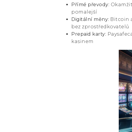
Přímé převody:
Okamžité
pomalejší
Digitální měny:
Bitcoin 
bez zprostředkovatelů
Prepaid karty:
Paysafeca
kasinem