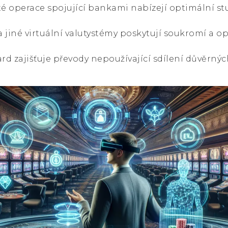
 operace spojující bankami nabízejí optimální st
a jiné virtuální valutystémy poskytují soukromí a o
rd zajišťuje převody nepoužívající sdílení důvěrn