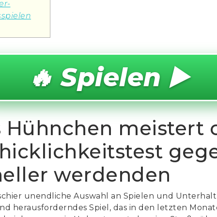
er-
spielen
🔥 Spielen ▶️
s Hühnchen meistert 
hicklichkeitstest geg
eller werdenden
ne schier unendliche Auswahl an Spielen und Unterha
d herausforderndes Spiel, das in den letzten Mona