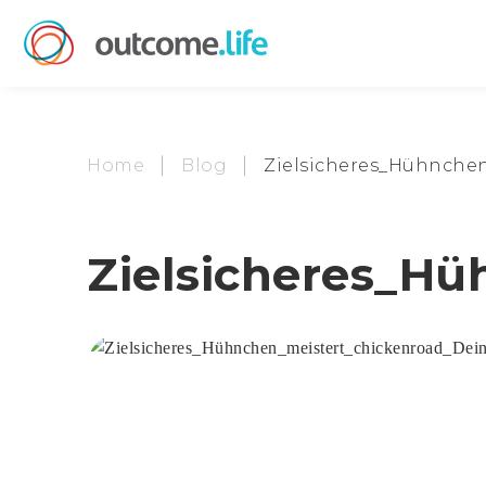
Home
Blog
Zielsicheres_Hühnche
Zielsicheres_Hü