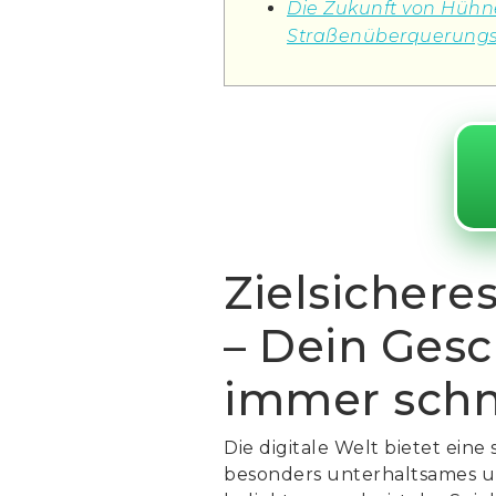
Die Zukunft von Hühn
Straßenüberquerungs
Zielsichere
– Dein Gesc
immer schn
Die digitale Welt bietet ei
besonders unterhaltsames un