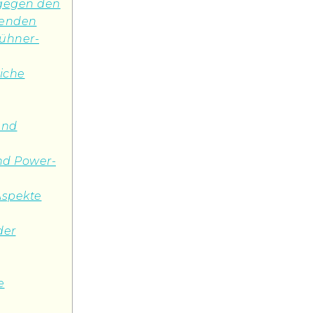
 gegen den
denden
ühner-
eiche
und
nd Power-
Aspekte
der
e