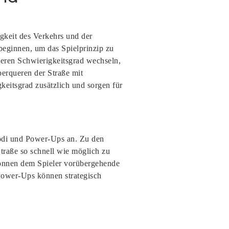
gkeit des Verkehrs und der
beginnen, um das Spielprinzip zu
igeren Schwierigkeitsgrad wechseln,
berqueren der Straße mit
eitsgrad zusätzlich und sorgen für
modi und Power-Ups an. Zu den
traße so schnell wie möglich zu
önnen dem Spieler vorübergehende
Power-Ups können strategisch