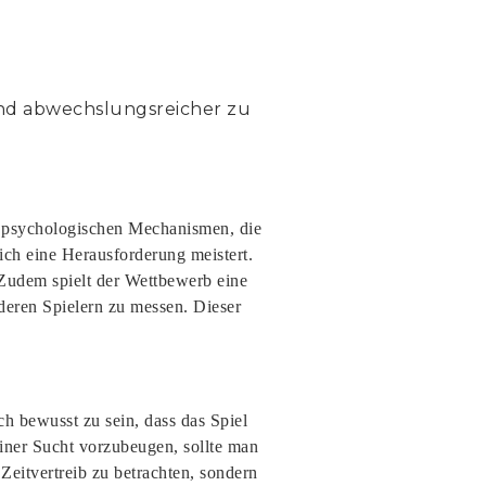
und abwechslungsreicher zu
en psychologischen Mechanismen, die
ich eine Herausforderung meistert.
 Zudem spielt der Wettbewerb eine
deren Spielern zu messen. Dieser
ich bewusst zu sein, dass das Spiel
iner Sucht vorzubeugen, sollte man
 Zeitvertreib zu betrachten, sondern