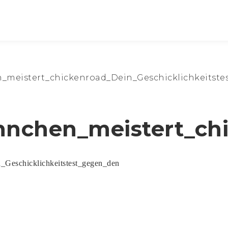
n_meistert_chickenroad_Dein_Geschicklichkeitst
hnchen_meistert_ch