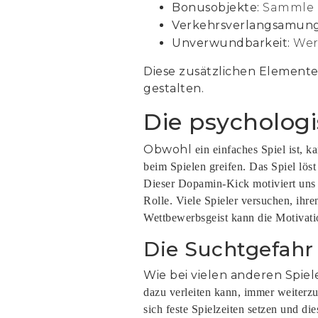
Bonusobjekte:
Sammle z
Verkehrsverlangsamung
Unverwundbarkeit:
Werd
Diese zusätzlichen Elemente
gestalten.
Die psychologi
Obwohl
ein einfaches Spiel ist, 
beim Spielen greifen. Das Spiel lös
Dieser Dopamin-Kick motiviert uns 
Rolle. Viele Spieler versuchen, ihr
Wettbewerbsgeist kann die Motivatio
Die Suchtgefah
Wie bei vielen anderen Spie
dazu verleiten kann, immer weiterz
sich feste Spielzeiten setzen und die