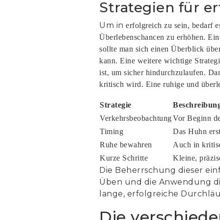
Strategien für 
Um in
erfolgreich zu sein, bedarf 
Überlebenschancen zu erhöhen. Eine
sollte man sich einen Überblick üb
kann. Eine weitere wichtige Strate
ist, um sicher hindurchzulaufen. Dar
kritisch wird. Eine ruhige und übe
Strategie
Beschreibun
Verkehrsbeobachtung
Vor Beginn de
Timing
Das Huhn erst
Ruhe bewahren
Auch in kritis
Kurze Schritte
Kleine, präzi
Die Beherrschung dieser ein
Üben und die Anwendung die
lange, erfolgreiche Durchläu
Die verschied