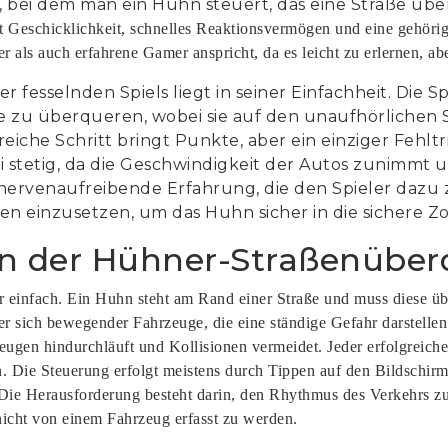
el, bei dem man ein Huhn steuert, das eine Straße übe
t Geschicklichkeit, schnelles Reaktionsvermögen und eine gehörige
r als auch erfahrene Gamer anspricht, da es leicht zu erlernen, abe
er fesselnden Spiels liegt in seiner Einfachheit. Die S
ße zu überqueren, wobei sie auf den unaufhörliche
eiche Schritt bringt Punkte, aber ein einziger Fehltr
bei stetig, da die Geschwindigkeit der Autos zunimm
ne nervenaufreibende Erfahrung, die den Spieler dazu
ten einzusetzen, um das Huhn sicher in die sichere Z
n der Hühner-Straßenübe
ar einfach. Ein Huhn steht am Rand einer Straße und muss diese ü
ller sich bewegender Fahrzeuge, die eine ständige Gefahr darstelle
ugen hindurchläuft und Kollisionen vermeidet. Jeder erfolgreiche 
n. Die Steuerung erfolgt meistens durch Tippen auf den Bildschi
 Die Herausforderung besteht darin, den Rhythmus des Verkehrs z
icht von einem Fahrzeug erfasst zu werden.