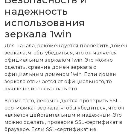
надежность
использования
зеркала 1win
Для начала, рекомендуется проверить домен
зеркала, чтобы убедиться, что он является
официальным зеркалом 1win. Это можно
сделать, сравнив домен зеркала с
официальным доменом 1win. Если домен
зеркала отличается от официального, то
лучше не использовать его.
Кроме того, рекомендуется проверить SSL-
сертификат зеркала, чтобы убедиться, что он
является действительным и надежным. Это
можно сделать, проверив SSL-сертификат в
браузере. Если SSL-сертификат не