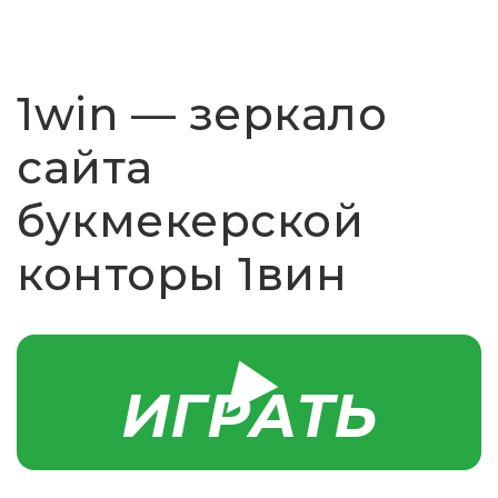
1win — зеркало
сайта
букмекерской
конторы 1вин
▶️
ИГРАТЬ