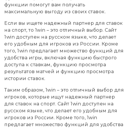
функции помогут вам получать
максимальную выгоду из своих ставок.
Если вы ищете надежный партнер для ставок
на спорт, то 1win – это отличный выбор. Сайт
1win доступен на русском языке, что делает
его удобным для игроков из России. Кроме
того, 1win предлагает множество функций для
удобства игры, включая функцию быстрого
доступа к ставкам, функцию просмотра
результатов матчей и функцию просмотра
истории ставок.
Таким образом, 1win – это отличный выбор для
игроков, которые ищут надежный партнер
для ставок на спорт. Сайт 1win доступен на
русском языке, что делает его удобным для
игроков из России. Кроме того, 1win
предлагает множество функций для удобства