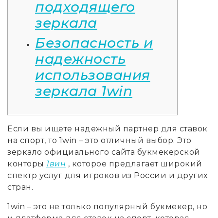
подходящего
зеркала
Безопасность и
надежность
использования
зеркала 1win
Если вы ищете надежный партнер для ставок
на спорт, то 1win – это отличный выбор. Это
зеркало официального сайта букмекерской
конторы
1вин
, которое предлагает широкий
спектр услуг для игроков из России и других
стран.
1win – это не только популярный букмекер, но