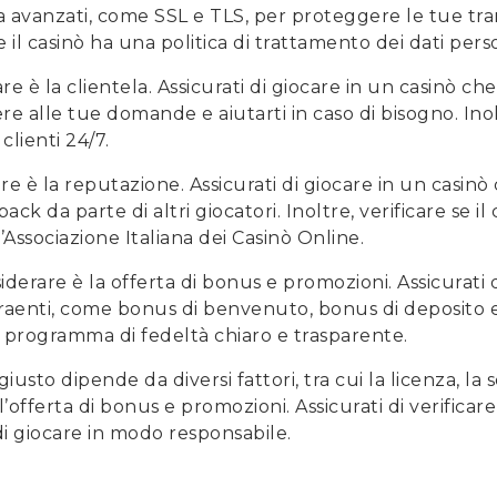
za avanzati, come SSL e TLS, per proteggere le tue tran
se il casinò ha una politica di trattamento dei dati pers
re è la clientela. Assicurati di giocare in un casinò ch
re alle tue domande e aiutarti in caso di bisogno. Inoltr
clienti 24/7.
are è la reputazione. Assicurati di giocare in un casi
ack da parte di altri giocatori. Inoltre, verificare se i
l’Associazione Italiana dei Casinò Online.
nsiderare è la offerta di bonus e promozioni. Assicurati
raenti, come bonus di benvenuto, bonus di deposito e 
un programma di fedeltà chiaro e trasparente.
 giusto dipende da diversi fattori, tra cui la licenza, la 
l’offerta di bonus e promozioni. Assicurati di verificare
di giocare in modo responsabile.