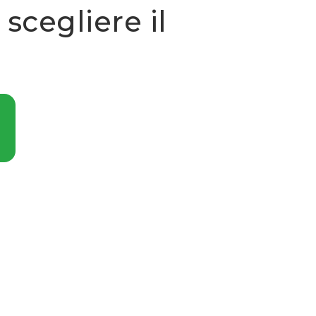
scegliere il