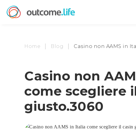
Home
Blog
Casino non AAMS in Ital
Casino non AAMS
come scegliere i
giusto.3060