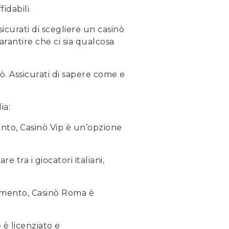
dabili.
icurati di scegliere un casinò
arantire che ci sia qualcosa
ò. Assicurati di sapere come e
ia:
nto, Casinò Vip è un’opzione
tra i giocatori italiani,
amento, Casinò Roma è
 è licenziato e