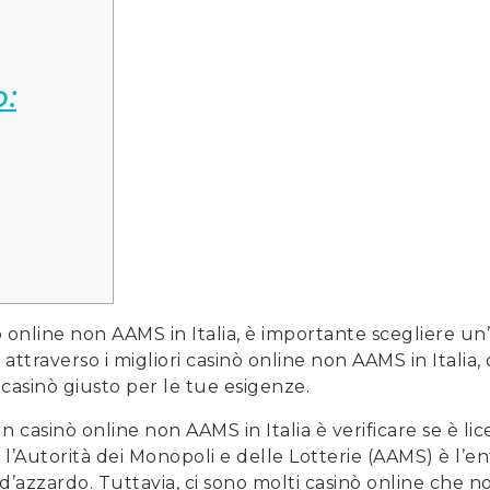
o:
nò online non AAMS in Italia, è importante scegliere un’
attraverso i migliori casinò online non AAMS in Italia, 
 casinò giusto per le tue esigenze.
un casinò online non AAMS in Italia è verificare se è l
ia, l’Autorità dei Monopoli e delle Lotterie (AAMS) è l’
’azzardo. Tuttavia, ci sono molti casinò online che n