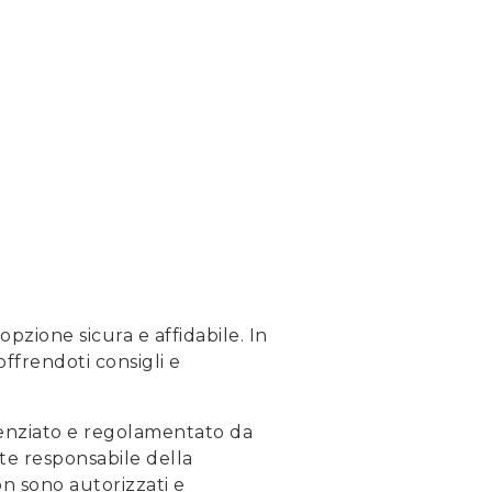
opzione sicura e affidabile. In
offrendoti consigli e
icenziato e regolamentato da
ente responsabile della
on sono autorizzati e