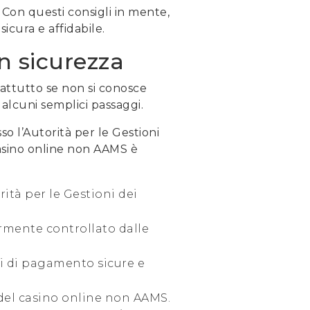
 Con questi consigli in mente,
icura e affidabile.
n sicurezza
attutto se non si conosce
 alcuni semplici passaggi.
so l’Autorità per le Gestioni
casino online non AAMS è
rità per le Gestioni dei
armente controllato dalle
i di pagamento sicure e
 del casino online non AAMS.