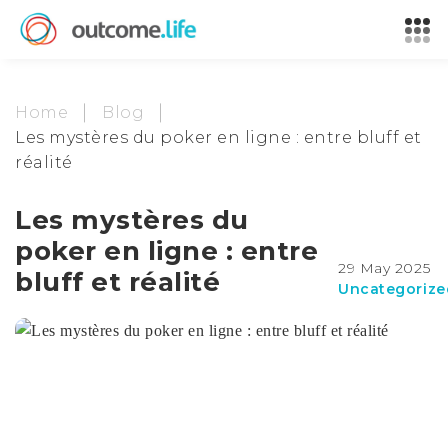
Home
Blog
Les mystères du poker en ligne : entre bluff et
réalité
Les mystères du
poker en ligne : entre
29 May 2025
bluff et réalité
Uncategorize