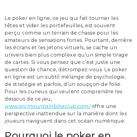
Le poker en ligne, ce jeu qui fait tourner les
têtes et vider les portefeuilles, est souvent
perçu comme un terrain de chasse pour les
amateurs de sensations fortes. Pourtant, derrière
les écrans et les jetons virtuels, se cache un
univers bien plus complexe qu’un simple tirage
de cartes. Si vous pensez que c’est juste une
question de chance, détrompez-vous. Le poker
en ligne est un subtil mélange de psychologie,
de stratégie et parfois, d’un soupçon de folie.
Pour les curieux qui veulent comprendre les
dessous de ce jeu,
www.arcmountainbikeclub.com/
offre une
perspective inattendue sur la manière dont les
joueurs naviguent dans cet océan numérique.
Pourquoi le poker en