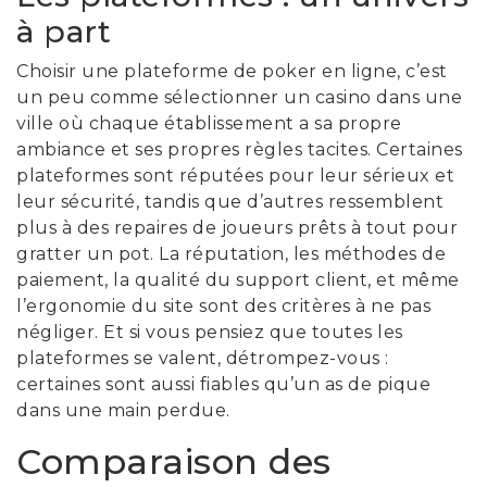
à part
Choisir une plateforme de poker en ligne, c’est
un peu comme sélectionner un casino dans une
ville où chaque établissement a sa propre
ambiance et ses propres règles tacites. Certaines
plateformes sont réputées pour leur sérieux et
leur sécurité, tandis que d’autres ressemblent
plus à des repaires de joueurs prêts à tout pour
gratter un pot. La réputation, les méthodes de
paiement, la qualité du support client, et même
l’ergonomie du site sont des critères à ne pas
négliger. Et si vous pensiez que toutes les
plateformes se valent, détrompez-vous :
certaines sont aussi fiables qu’un as de pique
dans une main perdue.
Comparaison des